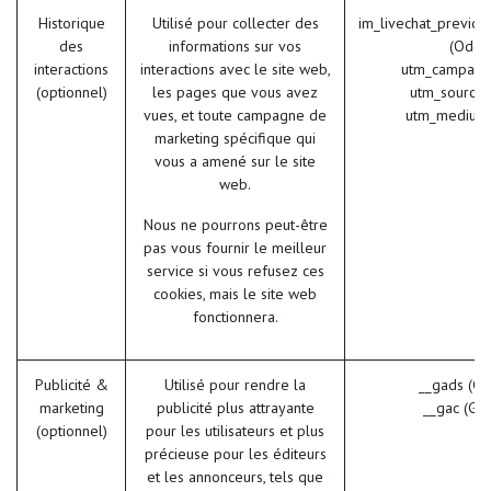
Historique
Utilisé pour collecter des
im_livechat_previou
des
informations sur vos
(Odoo
interactions
interactions avec le site web,
utm_campaig
(optionnel)
les pages que vous avez
utm_source 
vues, et toute campagne de
utm_medium
marketing spécifique qui
vous a amené sur le site
web.
Nous ne pourrons peut-être
pas vous fournir le meilleur
service si vous refusez ces
cookies, mais le site web
fonctionnera.
Publicité &
Utilisé pour rendre la
__gads (Go
marketing
publicité plus attrayante
__gac (Go
(optionnel)
pour les utilisateurs et plus
précieuse pour les éditeurs
et les annonceurs, tels que